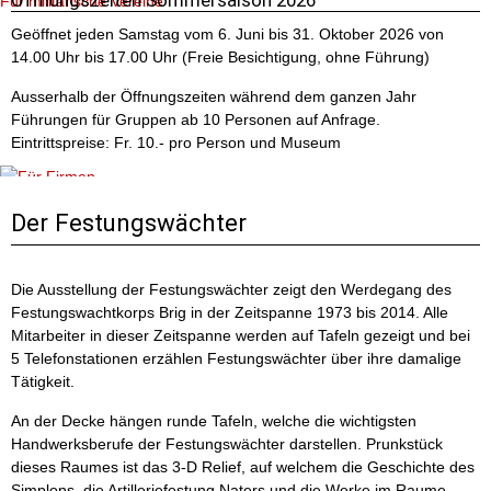
Öffnungszeiten Sommersaison 2026
Für militärische Vereine
Geöffnet jeden Samstag vom 6. Juni bis 31. Oktober 2026 von
14.00 Uhr bis 17.00 Uhr (Freie Besichtigung, ohne Führung)
Ausserhalb der Öffnungszeiten während dem ganzen Jahr
Führungen für Gruppen ab 10 Personen auf Anfrage.
Eintrittspreise: Fr. 10.- pro Person und Museum
Für Firmen
Der Festungswächter
Die Ausstellung der Festungswächter zeigt den Werdegang des
Festungswachtkorps Brig in der Zeitspanne 1973 bis 2014. Alle
Mitarbeiter in dieser Zeitspanne werden auf Tafeln gezeigt und bei
5 Telefonstationen erzählen Festungswächter über ihre damalige
Tätigkeit.
Für Schulen
An der Decke hängen runde Tafeln, welche die wichtigsten
Handwerksberufe der Festungswächter darstellen. Prunkstück
dieses Raumes ist das 3-D Relief, auf welchem die Geschichte des
Simplons, die Artilleriefestung Naters und die Werke im Raume