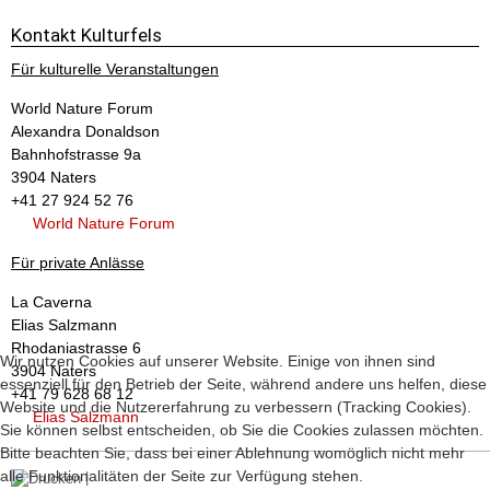
Neue Ausstellungen
Totenkammer | Nationalbank | Sanitätszimmer | Festungswächter
Kontakt Kulturfels
Für kulturelle Veranstaltungen
World Nature Forum
Alexandra Donaldson
Bahnhofstrasse 9a
3904 Naters
+41 27 924 52 76
World Nature Forum
Für private Anlässe
La Caverna
Elias Salzmann
Rhodaniastrasse 6
Wir nutzen Cookies auf unserer Website. Einige von ihnen sind
3904 Naters
essenziell für den Betrieb der Seite, während andere uns helfen, diese
+41 79 628 68 12
Website und die Nutzererfahrung zu verbessern (Tracking Cookies).
Elias Salzmann
Sie können selbst entscheiden, ob Sie die Cookies zulassen möchten.
Bitte beachten Sie, dass bei einer Ablehnung womöglich nicht mehr
alle Funktionalitäten der Seite zur Verfügung stehen.
|