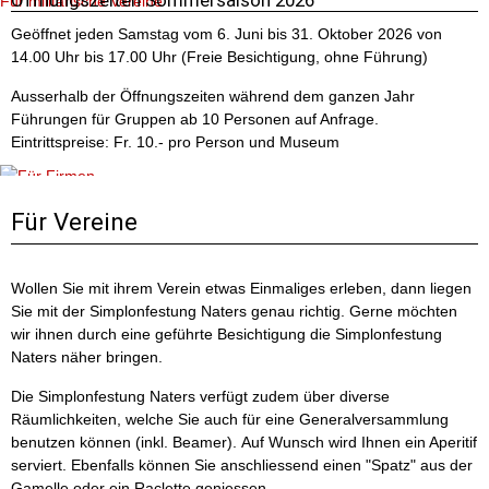
Öffnungszeiten Sommersaison 2026
Für militärische Vereine
Geöffnet jeden Samstag vom 6. Juni bis 31. Oktober 2026 von
14.00 Uhr bis 17.00 Uhr (Freie Besichtigung, ohne Führung)
Ausserhalb der Öffnungszeiten während dem ganzen Jahr
Führungen für Gruppen ab 10 Personen auf Anfrage.
Eintrittspreise: Fr. 10.- pro Person und Museum
Für Firmen
Für Vereine
Wollen Sie mit ihrem Verein etwas Einmaliges erleben, dann liegen
Sie mit der Simplonfestung Naters genau richtig. Gerne möchten
wir ihnen durch eine geführte Besichtigung die Simplonfestung
Naters näher bringen.
Für Schulen
Die Simplonfestung Naters verfügt zudem über diverse
Räumlichkeiten, welche Sie auch für eine Generalversammlung
benutzen können (inkl. Beamer). Auf Wunsch wird Ihnen ein Aperitif
serviert. Ebenfalls können Sie anschliessend einen "Spatz" aus der
Gamelle oder ein Raclette geniessen.