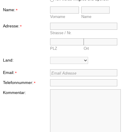
Name:
*
Vorname
Name
Adresse:
*
Für Familien
Strasse / Nr.
PLZ
Ort
Land:
Email:
*
Für Geschichtsinteressierte
Telefonnummer:
*
Kommentar: